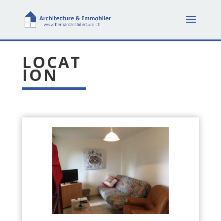
LOCAT
ION